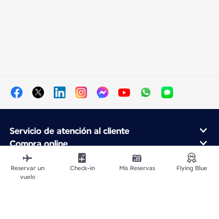
Servicio de atención al cliente
Compra online
Programa de fidelidad y socios
Acerca de Air France
Reservar un
Check-in
Mis Reservas
Flying Blue
vuelo
Aplicación móvil Air France