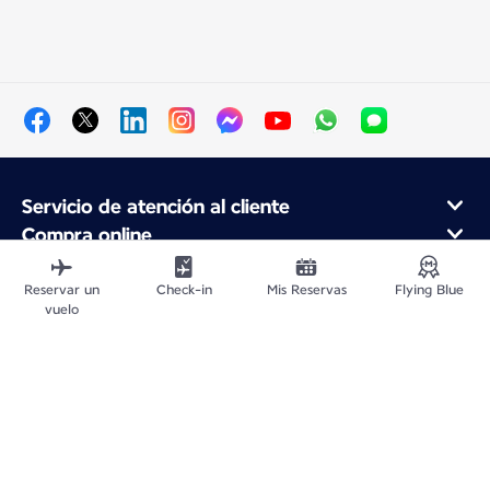
Servicio de atención al cliente
Compra online
Programa de fidelidad y socios
Acerca de Air France
Reservar un
Check-in
Mis Reservas
Flying Blue
vuelo
Aplicación móvil Air France
Mapa del sitio web
Avisos legales
Información de Contacto
Política de confidencialidad
Declaración de accesibilidad