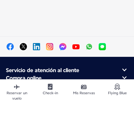
Servicio de atención al cliente
Compra online
Programa de fidelidad y socios
Acerca de Air France
Reservar un
Check-in
Mis Reservas
Flying Blue
vuelo
Aplicación móvil Air France
Mapa del sitio web
Avisos legales